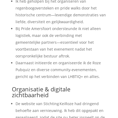
Ik heb geholpen bij het organiseren van
regenboogoversteken en pride walks door het
historische centrum—levendige demonstraties van
liefde, diversiteit en gelijkwaardigheid.
Bij Pride Amersfoort ondersteunde ik niet alleen
logistiek, maar ook de verbinding met
gemeentelijke partners—essentieel voor het
voortbestaan van het evenement nadat het
oorspronkelijke bestuur aftrok.
Daarnaast initieerde en organiseerde ik de Roze
Pubquiz en diverse community-evenementen,
gericht op het verbinden van LHBTIQ+ en allies.
Organisatie & digitale
zichtbaarheid
De website van Stichting KeiRoze had dringend
behoefte aan vernieuwing. Ik heb dit opgepakt en
gerealiseerd, zodat de site nu beter inspeelt op de